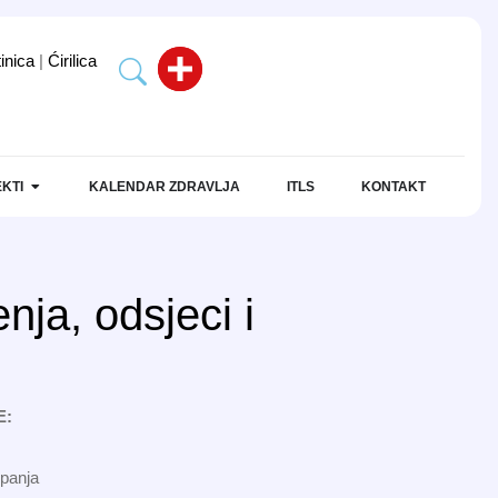
tinica
|
Ćirilica
KTI
KALENDAR ZDRAVLJA
ITLS
KONTAKT
nja, odsjeci i
E:
upanja