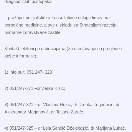
dijagnostičkih postupaka
– pružaju specijalističko-konsultativne usluge timovima
porodične medicine, a sve u skladu sa Strategijom razvoja
primarne zdravstvene zaštite.
Kontakt telefoni po ordinacijama (za naručivanje na preglede i
opšte informcije):
1) Info pult: 051 247- 323
2) 051/247-371 –dr Željka Kizić;
3) 051/247-321 – dr Vladimir Đukić, dr Drenka Turjačanin, dr
Aleksandar Marjanović, dr Tatjana Zarač;
4) 051/247-325 – dr Lela Sandić Dželebdžić, dr Marijana Lukač.