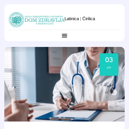
Latinica
|
Ćirilica
03
jun