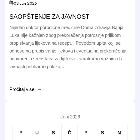
03 Jun 2026
SAOPŠTENJE ZA JAVNOST
Nijedan doktor porodične medicine Doma zdravlja Banja
Luka nije kažnjen zbog prekoračenja potrošnje prilikom
propisivanja lijekova na recept. Povodom upita koji se
odnose na propisivanje lijekova i eventualna prekoračenja
ugovorenih sredstava za lijekove, smatramo važnim da
javnosti približimo položaj…
Pročitaj više
Juni 2026
P
U
S
Č
P
S
N