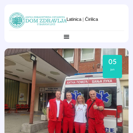
Latinica
|
Ćirilica
05
jun