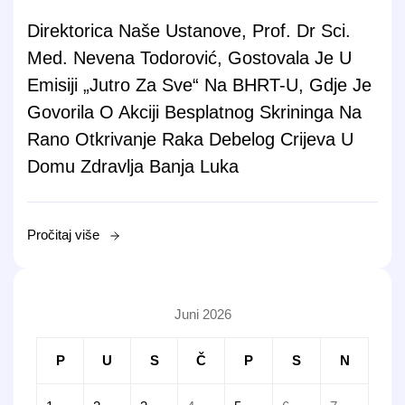
Direktorica Naše Ustanove, Prof. Dr Sci.
Med. Nevena Todorović, Gostovala Je U
Emisiji „Jutro Za Sve“ Na BHRT-U, Gdje Je
Govorila O Akciji Besplatnog Skrininga Na
Rano Otkrivanje Raka Debelog Crijeva U
Domu Zdravlja Banja Luka
Pročitaj više
Juni 2026
P
U
S
Č
P
S
N