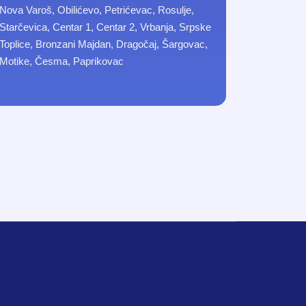
Nova Varoš, Obilićevo, Petrićevac, Rosulje,
Starčevica, Centar 1, Centar 2, Vrbanja, Srpske
Toplice, Bronzani Majdan, Dragočaj, Šargovac,
Motike, Česma, Paprikovac