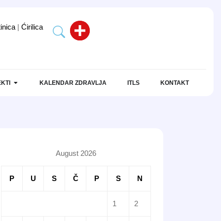
tinica
|
Ćirilica
KTI
KALENDAR ZDRAVLJA
ITLS
KONTAKT
August 2026
P
U
S
Č
P
S
N
1
2