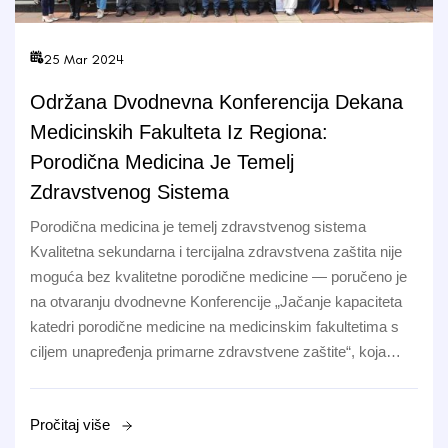
25 Mar 2024
Održana Dvodnevna Konferencija Dekana
Medicinskih Fakulteta Iz Regiona:
Porodična Medicina Je Temelj
Zdravstvenog Sistema
Porodična medicina je temelj zdravstvenog sistema
Kvalitetna sekundarna i tercijalna zdravstvena zaštita nije
moguća bez kvalitetne porodične medicine — poručeno je
na otvaranju dvodnevne Konferencije „Jačanje kapaciteta
katedri porodične medicine na medicinskim fakultetima s
ciljem unapređenja primarne zdravstvene zaštite“, koja…
Pročitaj više