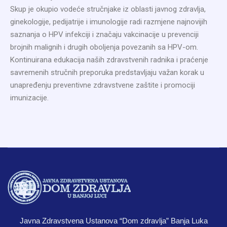
Skup je okupio vodeće stručnjake iz oblasti javnog zdravlja,
ginekologije, pedijatrije i imunologije radi razmjene najnovijih
saznanja o HPV infekciji i značaju vakcinacije u prevenciji
brojnih malignih i drugih oboljenja povezanih sa HPV-om.
Kontinuirana edukacija naših zdravstvenih radnika i praćenje
savremenih stručnih preporuka predstavljaju važan korak u
unapređenju preventivne zdravstvene zaštite i promociji
imunizacije.
Javna Zdravstvena Ustanova “Dom zdravlja” Banja Luka