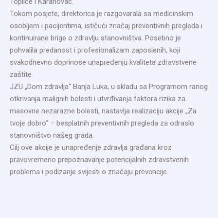
Toplice i Karanovac.
Tokom posjete, direktorica je razgovarala sa medicinskim
osobljem i pacijentima, ističući značaj preventivnih pregleda i
kontinuirane brige o zdravlju stanovništva. Posebno je
pohvalila predanost i profesionalizam zaposlenih, koji
svakodnevno doprinose unapređenju kvaliteta zdravstvene
zaštite.
JZU „Dom zdravlja“ Banja Luka, u skladu sa Programom ranog
otkrivanja malignih bolesti i utvrđivanja faktora rizika za
masovne nezarazne bolesti, nastavlja realizaciju akcije „Za
tvoje dobro“ – besplatnih preventivnih pregleda za odraslo
stanovništvo našeg grada.
Cilj ove akcije je unapređenje zdravlja građana kroz
pravovremeno prepoznavanje potencijalnih zdravstvenih
problema i podizanje svijesti o značaju prevencije.