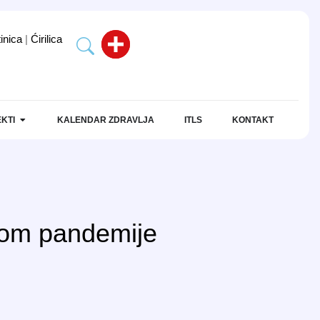
tinica
|
Ćirilica
KTI
KALENDAR ZDRAVLJA
ITLS
KONTAKT
kom pandemije