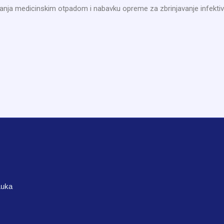
vljanja medicinskim otpadom i nabavku opreme za zbrinjavanje infek
Luka