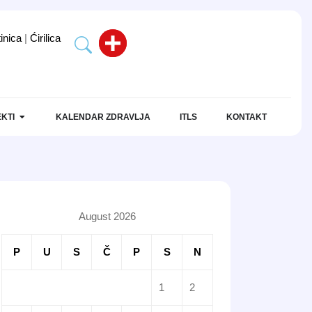
tinica
|
Ćirilica
KTI
KALENDAR ZDRAVLJA
ITLS
KONTAKT
August 2026
P
U
S
Č
P
S
N
1
2